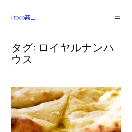
内
容
iitoco高山
を
ス
キ
ッ
タグ:
ロイヤルナンハ
プ
ウス