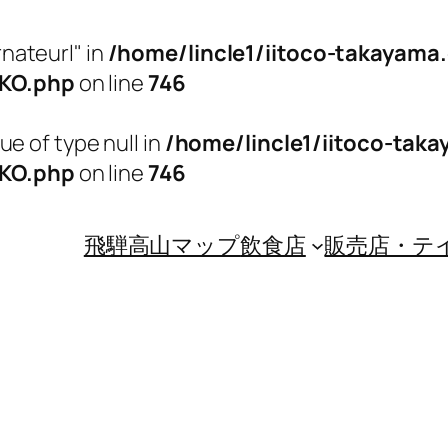
rnateurl" in
/home/lincle1/iitoco-takayam
oKO.php
on line
746
ue of type null in
/home/lincle1/iitoco-tak
oKO.php
on line
746
飛騨高山マップ
飲食店
販売店・テ