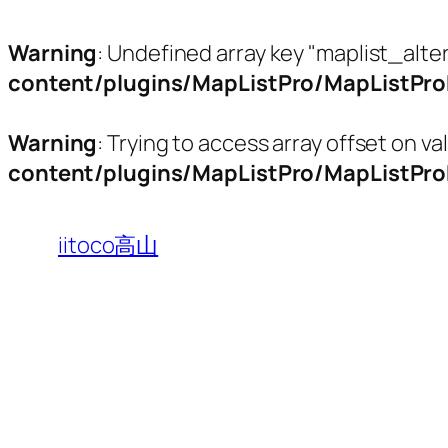
Warning
: Undefined array key "maplist_alte
content/plugins/MapListPro/MapListPr
Warning
: Trying to access array offset on val
content/plugins/MapListPro/MapListPr
内
容
iitoco高山
を
ス
キ
ッ
プ