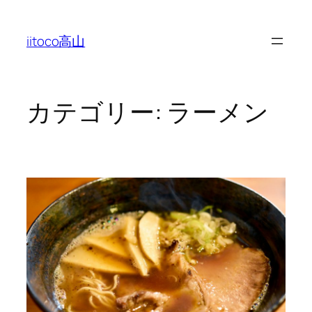
内
容
iitoco高山
を
ス
キ
ッ
カテゴリー:
ラーメン
プ