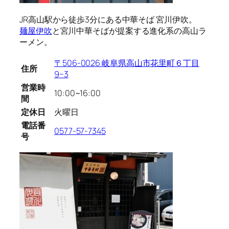
JR高山駅から徒歩3分にある中華そば 宮川伊吹。
麺屋伊吹
と宮川中華そばが提案する進化系の高山ラ
ーメン。
〒506-0026 岐阜県高山市花里町６丁目
住所
9−3
営業時
10:00~16:00
間
定休日
火曜日
電話番
0577-57-7345
号