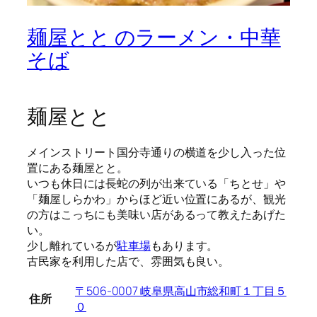
麺屋とと のラーメン・中華
そば
麺屋とと
メインストリート国分寺通りの横道を少し入った位
置にある麺屋とと。
いつも休日には長蛇の列が出来ている「ちとせ」や
「麺屋しらかわ」からほど近い位置にあるが、観光
の方はこっちにも美味い店があるって教えたあげた
い。
少し離れているが
駐車場
もあります。
古民家を利用した店で、雰囲気も良い。
〒506-0007 岐阜県高山市総和町１丁目５
住所
０