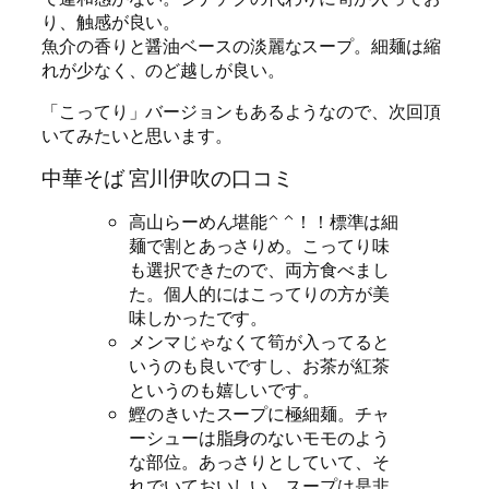
り、触感が良い。
魚介の香りと醤油ベースの淡麗なスープ。細麺は縮
れが少なく、のど越しが良い。
「こってり」バージョンもあるようなので、次回頂
いてみたいと思います。
中華そば 宮川伊吹の口コミ
高山らーめん堪能^ ^！！標準は細
麺で割とあっさりめ。こってり味
も選択できたので、両方食べまし
た。個人的にはこってりの方が美
味しかったです。
メンマじゃなくて筍が入ってると
いうのも良いですし、お茶が紅茶
というのも嬉しいです。
鰹のきいたスープに極細麺。チャ
ーシューは脂身のないモモのよう
な部位。あっさりとしていて、そ
れでいておいしい。スープは是非