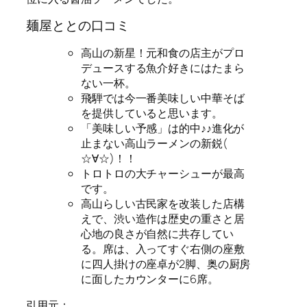
麺屋ととの口コミ
高山の新星！元和食の店主がプロ
デュースする魚介好きにはたまら
ない一杯。
飛騨では今一番美味しい中華そば
を提供していると思います。
「美味しい予感」は的中♪♪進化が
止まない高山ラーメンの新鋭(
☆∀☆)！！
トロトロの大チャーシューが最高
です。
高山らしい古民家を改装した店構
えで、渋い造作は歴史の重さと居
心地の良さが自然に共存してい
る。席は、入ってすぐ右側の座敷
に四人掛けの座卓が2脚、奥の厨房
に面したカウンターに6席。
引用元：