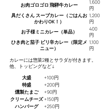
1,600
お肉ゴロゴロ 飛騨牛カレー
円
具だくさん スープカレー（ごはんお
1,200
かわりOK！）
円
400
お子様ミニカレー（単品）
円
ひき肉と茄子 ピリ辛カレー（限定メ
1,100
ニュー）
円
カレーには惣菜2種とサラダが付きます。
他、トッピングなど↓
大盛
+100円
特盛
+200円
燻製たまご
+90円
クリームチーズ
+150円
ハンバーグ
+250円