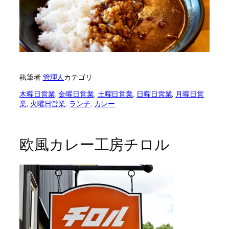
執筆者:
管理人
カテゴリ:
木曜日営業
, 
金曜日営業
, 
土曜日営業
, 
日曜日営業
, 
月曜日営
業
, 
火曜日営業
, 
ランチ
, 
カレー
欧風カレー工房チロル