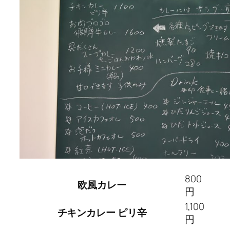
800
欧風カレー
円
1,100
チキンカレー ピリ辛
円