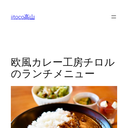
内
容
iitoco高山
を
ス
キ
ッ
プ
欧風カレー工房チロル
のランチメニュー