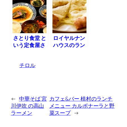
さとり食堂 と
ロイヤルナン
いう定食屋さ
ハウスのラン
ん
チセット
チロル
←
中華そば 宮
カフェ&バー 植村のランチ
川伊吹 の高山
メニュー カルボナーラと野
ラーメン
菜スープ
→