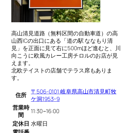
高山清見道路（無料区間の自動車道）の高
山西ICの出口にある「道の駅 ななもり清
見」を正面に見て右に500mほど進むと、川
向こうに欧風カレー工房チロルのお店が見
えます。
北欧テイストの店舗でテラス席もありま
す。
〒506-0101 岐阜県高山市清見町牧
住所
ケ洞1953−9
営業時
11:30~16:00
間
定休日
水曜日
電話番