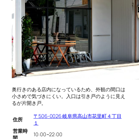
奥行きのある店内になっているため、外観の間口は
小さめで気づきにくい。入口は引き戸のように見え
るが片開き戸。
〒506-0026 岐阜県高山市花里町４丁目
住所
１
営業時
10:00~22:00
間