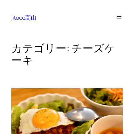
内
容
iitoco高山
を
ス
キ
ッ
カテゴリー:
チーズケ
プ
ーキ