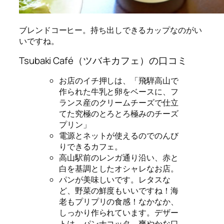
ブレンドコーヒー。持ち出しできるカップなのがい
いですね。
Tsubaki Café（ツバキカフェ）の口コミ
お店のイチ押しは、「飛騨高山で
作られた牛乳と卵をベースに、フ
ランス産のクリームチーズで仕立
てた究極のとろとろ極みのチーズ
プリン」
電源とネットが使えるのでのんび
りできるカフェ。
高山駅前のレンガ通り沿い、赤と
白を基調としたオシャレなお店。
パンが美味しいです。レタスな
ど、野菜の鮮度もいいですね！海
老もプリプリの食感！なかなか、
しっかり作られています。デザー
トは、パンナコッタ。爽やかな口